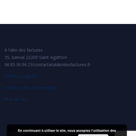
À l’abri des factures
35, banval 22200 Saint-Agathon
06.85.36.96.23/contactatalabridesfactures.fr
Mentions légales
Politique de confidentialité
Plan du site
En continuant à utiliser le site, vous acceptez l’utilisation des
Copyright © 2026
À l'abri des factures, l'expertise d'une infirmière pour