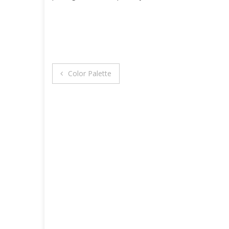
Navigation
Color Palette
de
l’article