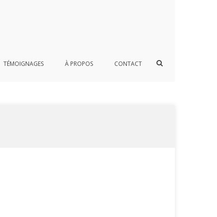
Afficher
TÉMOIGNAGES
À PROPOS
CONTACT
le
formulaire
de
recherche